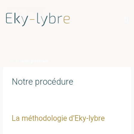
Skip
to
content
Home
Notre procédure
Notre procédure
La méthodologie d’Eky-lybre