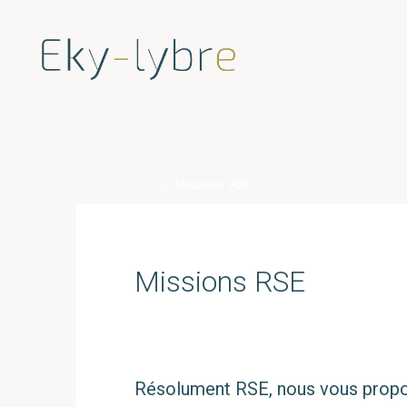
Skip
to
content
Home
Missions RSE
Missions RSE
Résolument RSE, nous vous propos